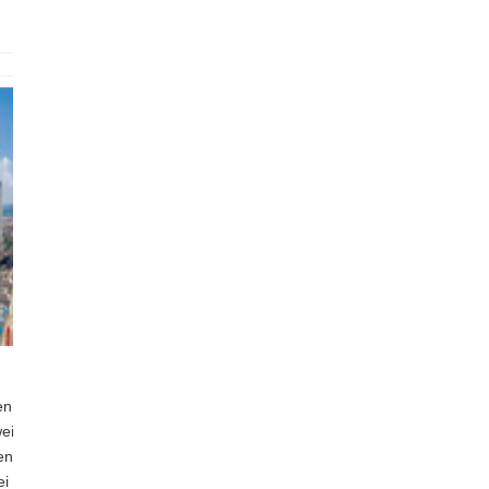
en
eit
en
ei