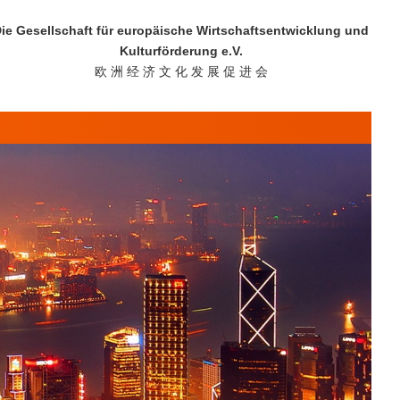
ie Gesellschaft für europäische Wirtschaftsentwicklung und
Kulturförderung e.V.
欧 洲 经 济 文 化 发 展 促 进 会