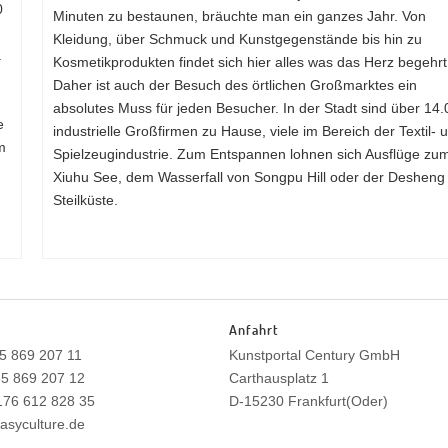
0
Minuten zu bestaunen, bräuchte man ein ganzes Jahr. Von
Kleidung, über Schmuck und Kunstgegenstände bis hin zu
.
Kosmetikprodukten findet sich hier alles was das Herz begehr
Daher ist auch der Besuch des örtlichen Großmarktes ein
absolutes Muss für jeden Besucher. In der Stadt sind über 14
e
industrielle Großfirmen zu Hause, viele im Bereich der Textil- 
m
Spielzeugindustrie. Zum Entspannen lohnen sich Ausflüge zu
Xiuhu See, dem Wasserfall von Songpu Hill oder der Desheng
Steilküste.
Anfahrt
35 869 207 11
Kunstportal Century GmbH
35 869 207 12
Carthausplatz 1
)176 612 828 35
D-15230 Frankfurt(Oder)
asyculture.de