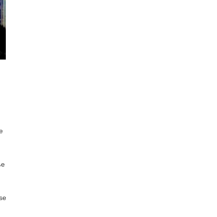
e
ße
ser