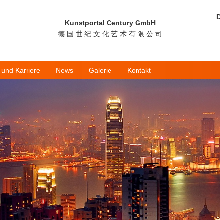
D
Kunstportal Century GmbH
德 国 世 纪 文 化 艺 术 有 限 公 司
 und Karriere
News
Galerie
Kontakt