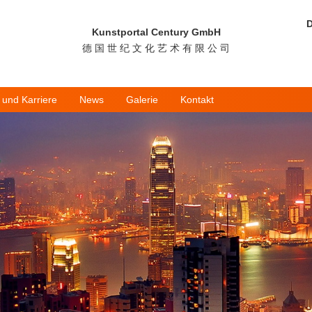
D
Kunstportal Century GmbH
德 国 世 纪 文 化 艺 术 有 限 公 司
 und Karriere
News
Galerie
Kontakt