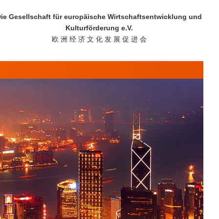
ie Gesellschaft für europäische Wirtschaftsentwicklung und
Kulturförderung e.V.
欧 洲 经 济 文 化 发 展 促 进 会