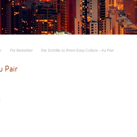
r
Für Bewerber
Die Schritte zu Ihrem Easy Culture – Au Pair
u Pair
: